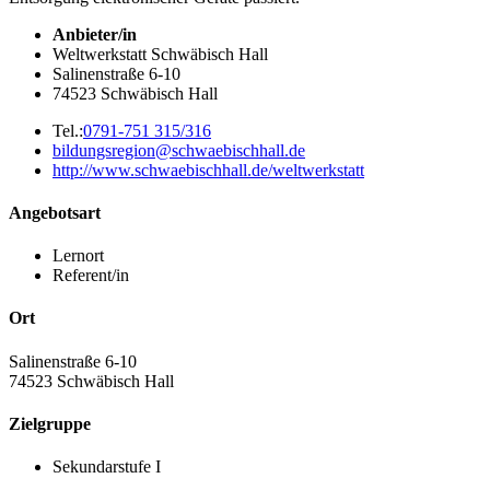
Anbieter/in
Weltwerkstatt Schwäbisch Hall
Salinenstraße 6-10
74523 Schwäbisch Hall
Tel.:
0791-751 315/316
bildungsregion@schwaebischhall.de
http://www.schwaebischhall.de/weltwerkstatt
Angebotsart
Lernort
Referent/in
Ort
Salinenstraße 6-10
74523
Schwäbisch Hall
Zielgruppe
Sekundarstufe I