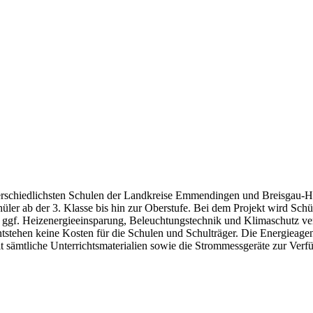
terschiedlichsten Schulen der Landkreise Emmendingen und Breisgau-H
hüler ab der 3. Klasse bis hin zur Oberstufe. Bei dem Projekt wird S
ggf. Heizenergieeinsparung, Beleuchtungstechnik und Klimaschutz ver
stehen keine Kosten für die Schulen und Schulträger. Die Energieagen
lt sämtliche Unterrichtsmaterialien sowie die Strommessgeräte zur Verf