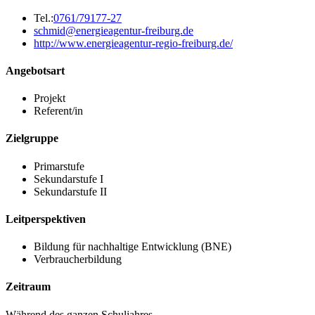
Tel.:
0761/79177-27
schmid@energieagentur-freiburg.de
http://www.energieagentur-regio-freiburg.de/
Angebotsart
Projekt
Referent/in
Zielgruppe
Primarstufe
Sekundarstufe I
Sekundarstufe II
Leitperspektiven
Bildung für nachhaltige Entwicklung (BNE)
Verbraucherbildung
Zeitraum
Während des ganzen Schuljahres