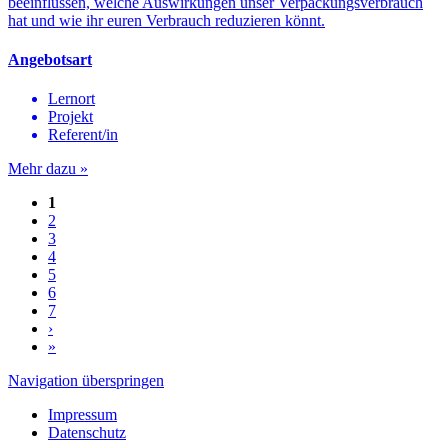
beeinflussen, welche Auswirkungen unser Verpackungsverbrauch
hat und wie ihr euren Verbrauch reduzieren könnt.
Angebotsart
Lernort
Projekt
Referent/in
Mehr dazu »
1
2
3
4
5
6
7
›
»
Navigation überspringen
Impressum
Datenschutz