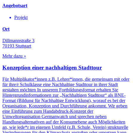
Angebotsart
Projekt
Ort
Dillmannstraße 3
70193
Stuttgart
Mehr dazu »
Konzeption einer nachhaltigen Stadttour
Für Multiplikator*innen z.B. Lehrer*innen, die gemeinsam mit oder
für ihre/r Schulklasse eine Nachhaltige Stadttour in ihrer Stadt
gestalten möchten In unserem Fortbildungsformat erhalten Sie
Hintergrundinformationen zur „Nachhaltigen Stadttour“ als BNE-
Format (Bildung für Nachhaltige Entwicklung), worauf es bei der
Organisation, Konzeption und Durchführung ankommt. Wir geben
eine Einführung zum Handabdruck-Konzept der
Umweltorganisation Germanwatch und sprechen neben
Handlungsalternativen auf der Konsumebene auch Möglichkeiten
an, wie jede*r im eigenen Umfeld (z.B. Schule, Verein) strukturelle
Veränderungen für den Klimaschutz anstoßen oder umsetzen kann.