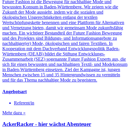
Future Fashion ist die Bewegung für nachhaltige Mode und
bewussten Konsum in Baden-Württemberg. Wir zeigen wie die
Zukunft der Mode aussieht, indem wir die sozialen und
ökologischen Ungerechtigkeiten entlang der textilen
Wertschöpfungskette benennen und eine Plattform für Alternativen
und Vernetzung bieten, damit wir gemeinsam Mode zukunftsfähig
machen. Ein wichtiger Bestandteil der Future Fashion Bewegung
und des Projektes sind Bildungs- und Informationsangebote zu
nachhaltiger(er) Mode, ökologischen und fairen Textilien. In
Kooperation mit dem Dachverband Entwicklungspolitik Baden-
Württemberg (DEAB) bildet die Stiftung Entwicklungs-
Zusammenarbeit (SEZ) sogenannte Future Fashion Experts aus, die
sich für einen bewussten und nachhaltigen Textil- und Modekonsum
in Baden-Württemberg einsetzen. Ziel der Kampagne ist, jungen
Menschen zwischen 15 und 35 Hintergrundwissen zu vermitteln
und für das Thema nachhaltige Mode zu begeistern.
Angebotsart
Referent/in
Mehr dazu »
AckerRacker - hier wächst Abenteuer