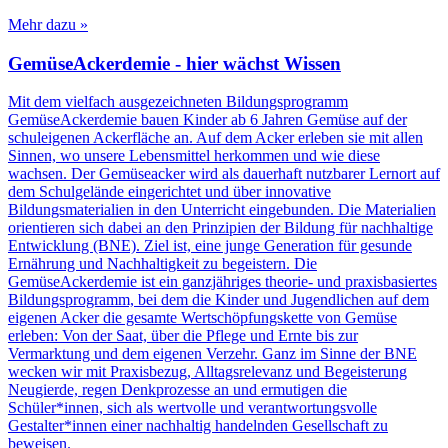
Mehr dazu »
GemüseAckerdemie - hier wächst Wissen
Mit dem vielfach ausgezeichneten Bildungsprogramm
GemüseAckerdemie bauen Kinder ab 6 Jahren Gemüse auf der
schuleigenen Ackerfläche an. Auf dem Acker erleben sie mit allen
Sinnen, wo unsere Lebensmittel herkommen und wie diese
wachsen. Der Gemüseacker wird als dauerhaft nutzbarer Lernort auf
dem Schulgelände eingerichtet und über innovative
Bildungsmaterialien in den Unterricht eingebunden. Die Materialien
orientieren sich dabei an den Prinzipien der Bildung für nachhaltige
Entwicklung (BNE). Ziel ist, eine junge Generation für gesunde
Ernährung und Nachhaltigkeit zu begeistern. Die
GemüseAckerdemie ist ein ganzjähriges theorie- und praxisbasiertes
Bildungsprogramm, bei dem die Kinder und Jugendlichen auf dem
eigenen Acker die gesamte Wertschöpfungskette von Gemüse
erleben: Von der Saat, über die Pflege und Ernte bis zur
Vermarktung und dem eigenen Verzehr. Ganz im Sinne der BNE
wecken wir mit Praxisbezug, Alltagsrelevanz und Begeisterung
Neugierde, regen Denkprozesse an und ermutigen die
Schüler*innen, sich als wertvolle und verantwortungsvolle
Gestalter*innen einer nachhaltig handelnden Gesellschaft zu
beweisen.