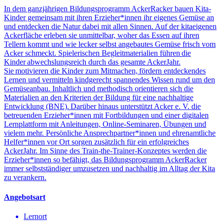
In dem ganzjährigen Bildungsprogramm AckerRacker bauen Kita-
Kinder gemeinsam mit ihren Erzieher*innen ihr eigenes Gemüse an
und entdecken die Natur dabei mit allen Sinnen. Auf der kitaeigenen
Ackerfläche erleben sie unmittelbar, woher das Essen auf ihren
Tellern kommt und wie lecker selbst angebautes Gemüse frisch vom
Acker schmeckt. Spielerischen Begleitmaterialien führen die
Kinder abwechslungsreich durch das gesamte AckerJahr.
Sie motivieren die Kinder zum Mitmachen, fördern entdeckendes
Lernen und vermitteln kindgerecht spannendes Wissen rund um den
Gemüseanbau. Inhaltlich und methodisch orientieren sich die
Materialien an den Kriterien der Bildung für eine nachhaltige
Entwicklung (BNE). Darüber hinaus unterstützt Acker e. V. die
betreuenden Erzieher*innen mit Fortbildungen und einer digitalen
Lernplattform mit Anleitungen, Online-Seminaren, Übungen und
vielem mehr. Persönliche Ansprechpartner*innen und ehrenamtliche
Helfer*innen vor Ort sorgen zusätzlich für ein erfolgreiches
AckerJahr. Im Sinne des Train-the-Trainer-Konzeptes werden die
Erzieher*innen so befähigt, das Bildungsprogramm AckerRacker
immer selbstständiger umzusetzen und nachhaltig im Alltag der Kita
zu verankern.
Angebotsart
Lernort