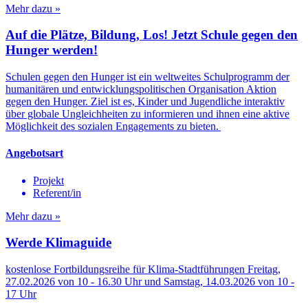
Mehr dazu »
Auf die Plätze, Bildung, Los! Jetzt Schule gegen den
Hunger werden!
Schulen gegen den Hunger ist ein weltweites Schulprogramm der
humanitären und entwicklungspolitischen Organisation Aktion
gegen den Hunger. Ziel ist es, Kinder und Jugendliche interaktiv
über globale Ungleichheiten zu informieren und ihnen eine aktive
Möglichkeit des sozialen Engagements zu bieten.
Angebotsart
Projekt
Referent/in
Mehr dazu »
Werde Klimaguide
kostenlose Fortbildungsreihe für Klima-Stadtführungen Freitag,
27.02.2026 von 10 - 16.30 Uhr und Samstag, 14.03.2026 von 10 -
17 Uhr